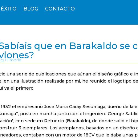
 ÉXITO
BLOG
CONTACTO
Sabíais que en Barakaldo se 
viones?
g Historia
cio una serie de publicaciones que aúnan el diseño gráfico e in
, en una ilustración realizada por mi, he reunido el logotipo 
í va el primero.
 1932 el empresario José María Garay Sesumaga, dueño de la 
umaga”, puso en marcha junto con el ingeniero George Sablier,
ación", con sede en Retuerto (Barakaldo), de donde salió el bip
construir 3 ejemplares. Los aeroplanos, basados en un diseño d
aneadores, contaban con un motor de 18CV que le daba unas pr