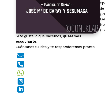
épo
de 
¿P
Las
Not
).
Si te gusta lo que hacemos,
queremos
escucharte.
Cuéntanos tu idea y te responderemos pronto.




