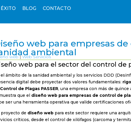
 ÉXITO
BLOG
CONTACTO
iseño web para empresas de c
anidad ambiental
seño web
|
Web Servicios
iseño web para el sector del control de 
el ámbito de la sanidad ambiental y los servicios DDD (Desinf
esencia digital debe proyectar dos valores fundamentales:
rig
e
Control de Plagas PASSER
, una empresa con más de quince a
muestra que el
diseño web para empresas de control de pl
e ser una herramienta operativa que valide certificaciones ofic
 proyecto de
diseño web
para este sector requiere una arqu
vicios críticos, desde el control de xilófagos (carcoma y termit