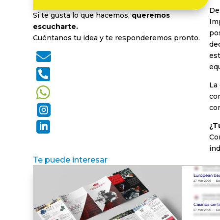
De
Si te gusta lo que hacemos,
queremos
Im
escucharte.
po
Cuéntanos tu idea y te responderemos pronto.
de

est
eq

La

co

com

¿T
Co
ind
Te puede interesar