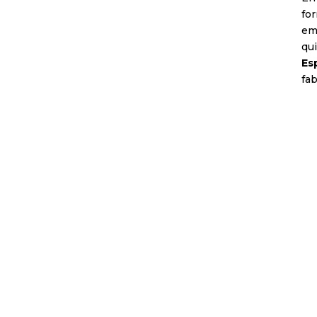
fo
em
qu
Es
fab