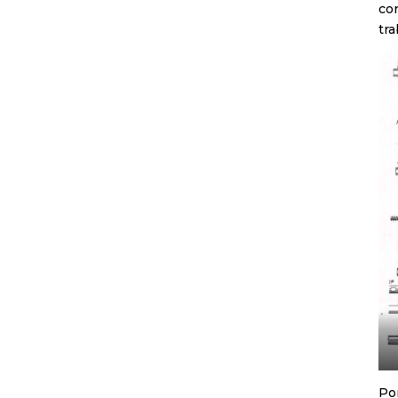
co
tra
Por