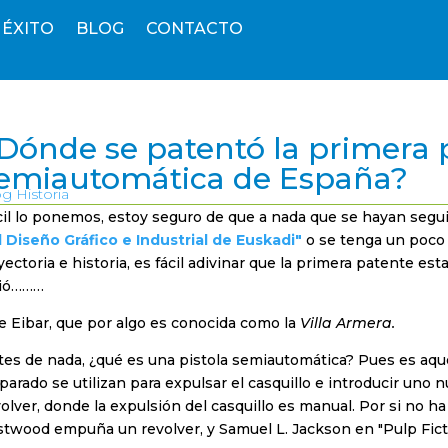
 ÉXITO
BLOG
CONTACTO
Dónde se patentó la primera p
emiautomática de España?
g Historia
cil lo ponemos, estoy seguro de que a nada que se hayan segu
l Diseño Gráfico e Industrial de Euskadi"
o se tenga un poco 
yectoria e historia, es fácil adivinar que la primera patente es
lió………
e Eibar, que por algo es conocida como la
Villa Armera.
tes de nada, ¿qué es una pistola semiautomática? Pues es aque
parado se utilizan para expulsar el casquillo e introducir uno 
olver, donde la expulsión del casquillo es manual. Por si no ha
stwood empuña un revolver, y Samuel L. Jackson en "Pulp Fict