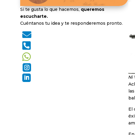
Si te gusta lo que hacemos,
queremos
escucharte.
Cuéntanos tu idea y te responderemos pronto.





Ni
Ac
las
ba
El
éx
ame
En 