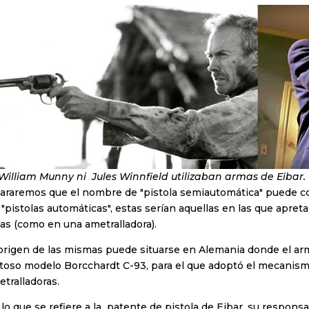
 William Munny ni
Jules Winnfield
utilizaban armas de Eibar
lararemos que el nombre de "pistola semiautomática" puede con
 "pistolas automáticas", estas serían aquellas en las que apreta
las (como en una ametralladora).
 origen de las mismas puede situarse en Alemania donde el a
itoso modelo Borcchardt C-93, para el que adoptó el mecanismo
tralladoras.
lo que se refiere a la patente de pistola de Eibar, su responsa