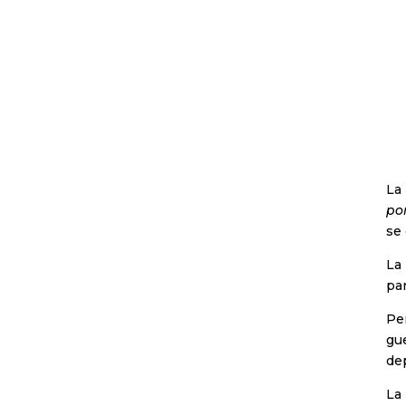
La 
por
se 
La 
par
Per
gue
dep
La