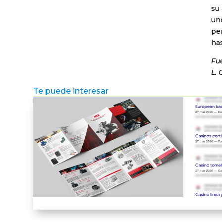
su 
uno
pe
ha
Fue
L. 
Te puede interesar